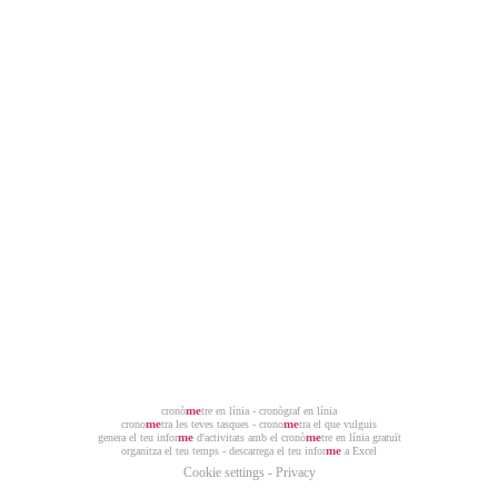
온라인 스톱워치
online agogon gudu
stopwatchi ya mtandaoni
ኦንላይን የሩጫ ሰዓት
секундомір онлайн
анлайн секундамер
me
cronò
tre en línia - cronògraf en línia
me
me
crono
tra les teves tasques - crono
tra el que vulguis
me
me
genera el teu infor
d'activitats amb el cronò
tre en línia gratuït
me
organitza el teu temps - descarrega el teu infor
a Excel
Cookie settings
-
Privacy