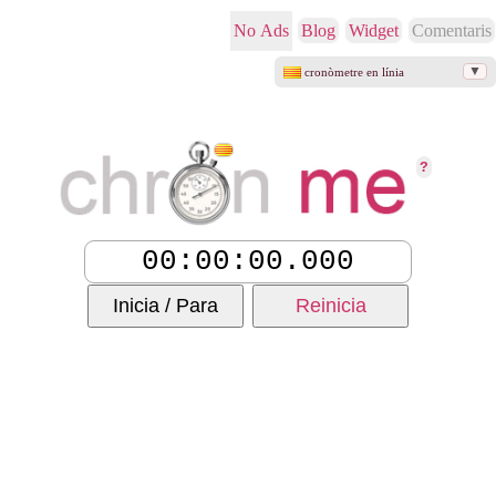
No Ads
Blog
Widget
Comentaris
▼
cronòmetre en línia
online stopwatch
Stoppuhr online
cronómetro online
cronômetro online
?
chronomètre en ligne
stoper online
cronometro online
ang online stopwatch
онлайн хронометър
chronometras
Inicia / Para
Reinicia
de online stopwatch
在线秒表
ऑनलाइन स्टॉपवॉच
অনলাইন স্টপওয়াচ
секундомер онлайн
stopwatch online saya
オンラインストップウォッチ
online kronometre
đồng hồ bấm giờ